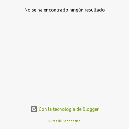
No se ha encontrado ningún resultado
E
n
t
r
a
d
a
s
Con la tecnología de Blogger
Rutas de Senderismo