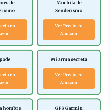
ones de
Mochila de
erismo
Senderismo
recio en
Ver Precio en
azon
Amazon
pode
Mi arma secreta
recio en
Ver Precio en
azon
Amazon
la hombre
GPS Garmin