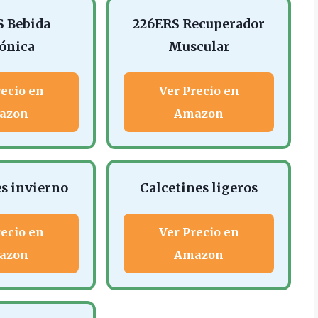
 Bebida
226ERS Recuperador
tónica
Muscular
recio en
Ver Precio en
azon
Amazon
es invierno
Calcetines ligeros
recio en
Ver Precio en
azon
Amazon