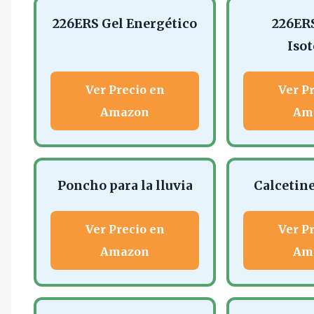
226ERS Gel Energético
226ERS
Iso
Ver Precio en
Ver P
Amazon
Am
Poncho para la lluvia
Calcetin
Ver Precio en
Ver P
Amazon
Am