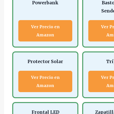
Powerbank
Bast
Send
Ver Precio en
Ver P
Amazon
Am
Protector Solar
Trí
Ver Precio en
Ver P
Amazon
Am
Frontal LED
Zapatil