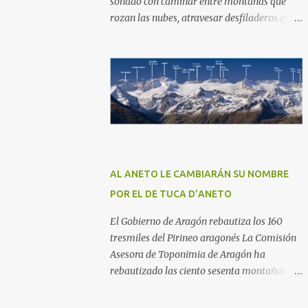
soñado con caminar entre montañas que
rozan las nubes, atravesar desfiladeros que
cortan la respiración y descubrir lagos
escondidos en lo alto de la cordillera,
entonces Picos de Europa es tu destino . Este
macizo montañoso, compartido entre
Asturias, Cantabria y León, alberga uno de
los parques nacionales más antiguos y
espectaculares de toda la Península Ibérica.
No importa si eres un senderista
experimentado o si estás dando tus
AL ANETO LE CAMBIARÁN SU NOMBRE
primeros pasos en el mundo del trekking:
POR EL DE TUCA D’ANETO
aquí encontrarás senderos que se adaptan a
cualquier nivel y que te regalarán paisajes
El Gobierno de Aragón rebautiza los 160
que jamás olvidarás.
tresmiles del Pirineo aragonés La Comisión
Asesora de Toponimia de Aragón ha
rebautizado las ciento sesenta montañas de
más de tres mil metros que se levantan en el
Pirineo Aragonés atendiendo a argumentos