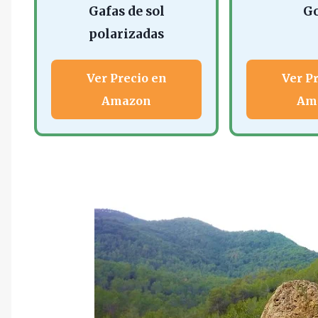
Gafas de sol
Go
polarizadas
Ver Precio en
Ver P
Amazon
Am