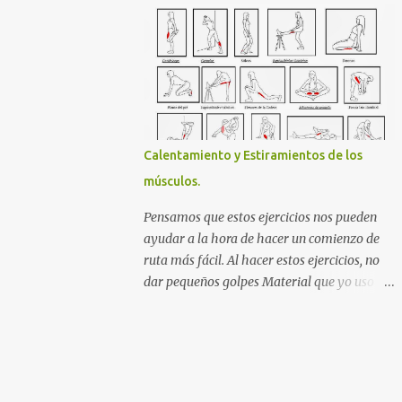
toponímicos. Estos nombres deberán usarse
a partir de ahora en las publicaciones
oficiales. Del renombramiento no se ha
librado ni el Aneto, cumbre señera de la
cordillera, que empezará a figurar en los
mapas oficiales de Aragón como Tuca
d'Aneto. Macizo Aneto Maladetas ERES EL
Calentamiento y Estiramientos de los
VISITANTE NÚMERO:
músculos.
Pensamos que estos ejercicios nos pueden
ayudar a la hora de hacer un comienzo de
ruta más fácil. Al hacer estos ejercicios, no
dar pequeños golpes Material que yo uso
para hacer mis ruta Si te sirve de referencia,
aquí te dejo el material exacto que yo uso en
mis rutas y que me funciona perfectamente:
Powerbank Ver Precio en Amazon Bastones
de Senderismo Ver Precio en Amazon