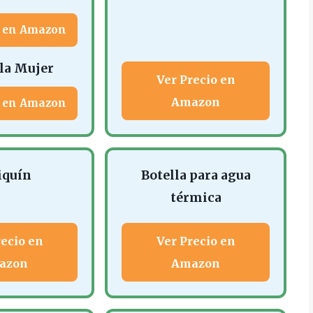
o en Amazon
lla Mujer
Ver Precio en
Amazon
o en Amazon
iquín
Botella para agua
térmica
recio en
Ver Precio en
azon
Amazon