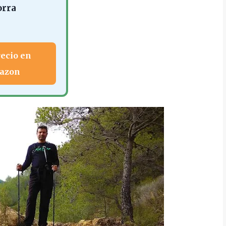
rra
recio en
azon