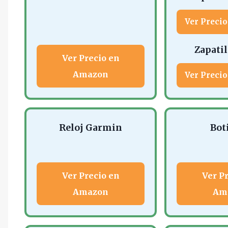
Ver Preci
Zapati
Ver Precio en
Amazon
Ver Preci
Reloj Garmin
Bot
Ver Precio en
Ver P
Amazon
Am