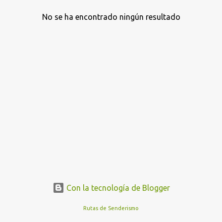
No se ha encontrado ningún resultado
E
n
t
r
a
d
a
s
Con la tecnología de Blogger
Rutas de Senderismo