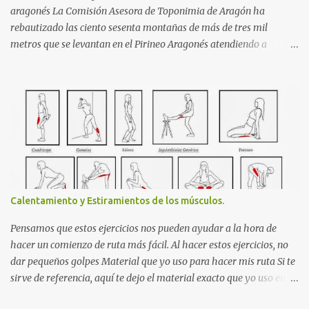
aragonés La Comisión Asesora de Toponimia de Aragón ha
rebautizado las ciento sesenta montañas de más de tres mil
metros que se levantan en el Pirineo Aragonés atendiendo a
argumentos toponímicos. Estos nombres deberán usarse a partir
de ahora en las publicaciones oficiales. Del renombramiento no se
ha librado ni el Aneto, cumbre señera de la cordillera, que
empezará a figurar en los mapas oficiales de Aragón como Tuca
d'Aneto. Macizo Aneto Maladetas ERES EL VISITANTE NÚMERO:
Calentamiento y Estiramientos de los músculos.
Pensamos que estos ejercicios nos pueden ayudar a la hora de
hacer un comienzo de ruta más fácil. Al hacer estos ejercicios, no
dar pequeños golpes Material que yo uso para hacer mis ruta Si te
sirve de referencia, aquí te dejo el material exacto que yo uso en
mis rutas y que me funciona perfectamente: Powerbank Ver Precio