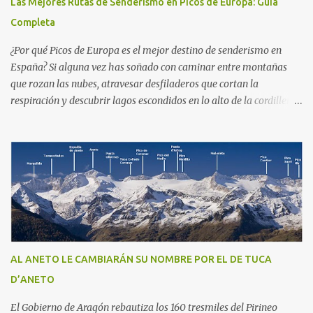
Las Mejores Rutas de Senderismo en Picos de Europa: Guía
Completa
¿Por qué Picos de Europa es el mejor destino de senderismo en
España? Si alguna vez has soñado con caminar entre montañas
que rozan las nubes, atravesar desfiladeros que cortan la
respiración y descubrir lagos escondidos en lo alto de la cordillera,
entonces Picos de Europa es tu destino . Este macizo montañoso,
compartido entre Asturias, Cantabria y León, alberga uno de los
parques nacionales más antiguos y espectaculares de toda la
Península Ibérica. No importa si eres un senderista experimentado
o si estás dando tus primeros pasos en el mundo del trekking: aquí
encontrarás senderos que se adaptan a cualquier nivel y que te
regalarán paisajes que jamás olvidarás.
AL ANETO LE CAMBIARÁN SU NOMBRE POR EL DE TUCA
D’ANETO
El Gobierno de Aragón rebautiza los 160 tresmiles del Pirineo