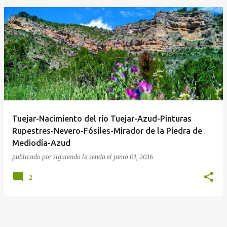
E
n
t
r
a
d
a
Tuejar-Nacimiento del río Tuejar-Azud-Pinturas
s
Rupestres-Nevero-Fósiles-Mirador de la Piedra de
Mediodía-Azud
publicado por
siguiendo la senda
el
junio 01, 2016
2