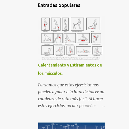
Entradas populares
Calentamiento y Estiramientos de
los músculos.
Pensamos que estos ejercicios nos
pueden ayudar a la hora de hacer un
comienzo de ruta más fácil. Al hacer
estos ejercicios, no dar pequeños
golpes Material que yo uso para
hacer mis ruta Si te sirve de
referencia, aquí te dejo el material