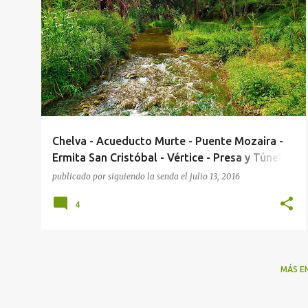
E
CHELVA
ERMITA SAN CRISTÓBAL
LA PLAYETA
+
6
n
t
r
a
d
a
Chelva - Acueducto Murte - Puente Mozaira -
s
Ermita San Cristóbal - Vértice - Presa y Túnel
de Olinches - La Playeta - Molino Puerto - Río
publicado por
siguiendo la senda
el
julio 13, 2016
Tuejar
4
MÁS E