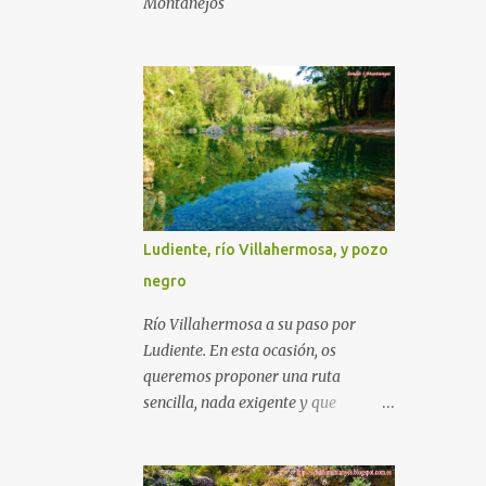
Montanejos
Ludiente, río Villahermosa, y pozo
negro
Río Villahermosa a su paso por
Ludiente. En esta ocasión, os
queremos proponer una ruta
sencilla, nada exigente y que
pensamos que puede tener muy
buena acogida, ya que se podría
realizar en los meses de más calor,