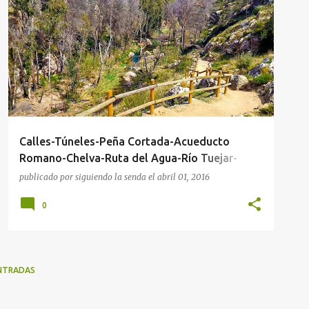
ACUEDUCTO ROMANO
CALLE
CHELVA
+
2
Calles-Túneles-Peña Cortada-Acueducto
Romano-Chelva-Ruta del Agua-Río Tuejar-
Calles
publicado por
siguiendo la senda
el
abril 01, 2016
0
NTRADAS