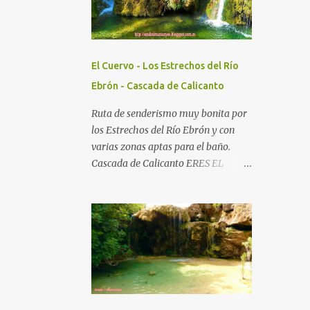
publicaciones oficiales. Del
renombramiento no se ha librado ni
el Aneto, cumbre señera de la
cordillera, que empezará a figurar en
El Cuervo - Los Estrechos del Río
los mapas oficiales de Aragón como
Ebrón - Cascada de Calicanto
Tuca d'Aneto. Macizo Aneto
Maladetas ERES EL VISITANTE
Ruta de senderismo muy bonita por
NÚMERO:
los Estrechos del Río Ebrón y con
varias zonas aptas para el baño.
Cascada de Calicanto ERES EL
VISITANTE NÚMERO: