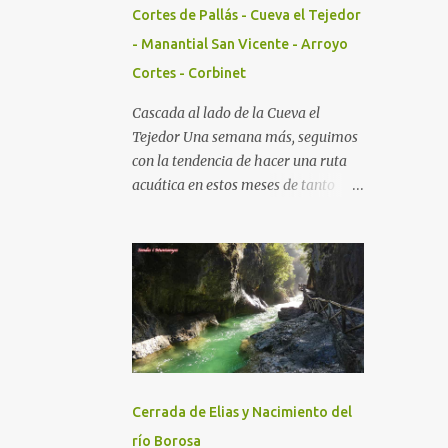
Cortes de Pallás - Cueva el Tejedor
- Manantial San Vicente - Arroyo
Cortes - Corbinet
Cascada al lado de la Cueva el
Tejedor Una semana más, seguimos
con la tendencia de hacer una ruta
acuática en estos meses de tanto
calor y esta al ser corta y muy
asequible para cualquier senderista,
se agradece doblemente. ERES EL
VISITANTE NÚMERO:
Cerrada de Elias y Nacimiento del
río Borosa