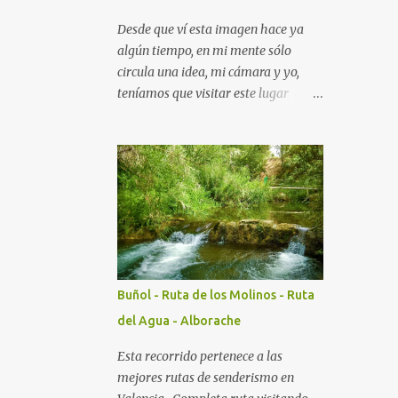
Desde que ví esta imagen hace ya
algún tiempo, en mi mente sólo
circula una idea, mi cámara y yo,
teníamos que visitar este lugar
siguiendo la senda para disfrutar de
la fotografía como me gusta hacerlo
y aunque hubiera deseado tener más
tiempo para poder disfrutar de esta
maravilla de la naturaleza, ya que la
ruta son unas 6 ó 7 horas
caminando, la disfruté todo lo que
pude.
Buñol - Ruta de los Molinos - Ruta
del Agua - Alborache
Esta recorrido pertenece a las
mejores rutas de senderismo en