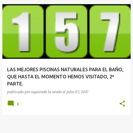
E
n
t
r
a
d
a
LAS MEJORES PISCINAS NATURALES PARA EL BAÑO,
s
QUE HASTA EL MOMENTO HEMOS VISITADO, 2ª
PARTE.
publicado por
siguiendo la senda
el
julio 07, 2017
0